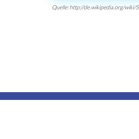
Quelle: http://de.wikipedia.org/wiki
Kneipp-Verein Liechtenstein
Postfach 220
LI-9493 Mauren
info@kneipp.li