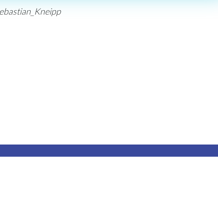
/Sebastian_Kneipp
Spendenkonto
LLB Konto-Nr.: 202.691.00
IBAN: LI82 0880 0000 0202 6